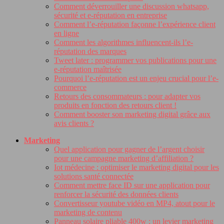
Comment déverrouiller une discussion whatsapp,
sécurité et e-réputation en entreprise
Comment l’e-réputation façonne l’expérience client
en ligne
Comment les algorithmes influencent-ils l’e-
réputation des marques
Tweet later : programmer vos publications pour une
e-réputation maîtrisée
Pourquoi l’e-réputation est un enjeu crucial pour l’e-
commerce
Retours des consommateurs : pour adapter vos
produits en fonction des retours client !
Comment booster son marketing digital grâce aux
avis clients ?
Marketing
Quel application pour gagner de l’argent choisir
pour une campagne marketing d’affiliation ?
Iot médecine : optimiser le marketing digital pour les
solutions santé connectée
Comment mettre face ID sur une application pour
renforcer la sécurité des données clients
Convertisseur youtube vidéo en MP4, atout pour le
marketing de contenu
Panneau solaire pliable 400w : un levier marketing