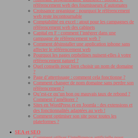
référencement web des fournisseurs d’automates
Croissance organique : pourquoi le référencement
web reste incontournable
Comptabilité en excel : atout pour les campagnes de
référencement web des cabinets
Capital en F : comment l’intégrer dans une
campagne de référencement web ?
Comment désinstaller une application iphone sans
affecter le référencement web
Pourquoi les pages orphelines nuisent-elles à votre
référencement naturel ?
Quel conseils pour bien choisir un nom de domaine
?
Page d’atterrissage : comment cela fonctionne ?
Comment changer de nom domaine sans perdre son
référencement ?
Qu’est-ce qu’un bon ou mauvais taux de rebond ?
Comment l’améliorer ?
Sites en WordPress et en Joomla : des extensions et
des fonctionnalités adaptées au web !
Comment optimiser son site pour toutes les
plateformes ?
SEA et SEO
Comment utiliser l’intelligence artificielle pour