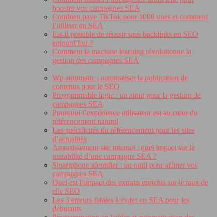
booster vos campagnes SEA
Combien paye TikTok pour 1000 vues et comment
l’utiliser en SEA
Est-il possible de réussir sans backlinks en SEO
aujourd’hui ?
Comment le machine learning révolutionne la
gestion des campagnes SEA
Wp automatic : automatiser la publication de
contenus pour le SEO
Programmable logic : un atout pour la gestion de
campagnes SEA
Pourquoi l’expérience utilisateur est au cœur du
référencement naturel
Les spécificités du référencement pour les sites
d’actualités
Amortissement site internet : quel impact sur la
rentabilité d’une campagne SEA ?
Smartphone identifier : un outil pour affiner vos
campagnes SEA
Quel est l’impact des extraits enrichis sur le taux de
clic SEO
Les 3 erreurs fatales à éviter en SEA pour les
débutants