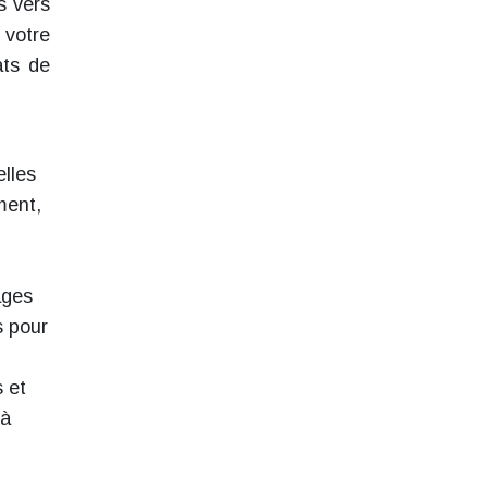
es vers
 votre
ats de
elles
ment,
ages
s pour
s et
 à