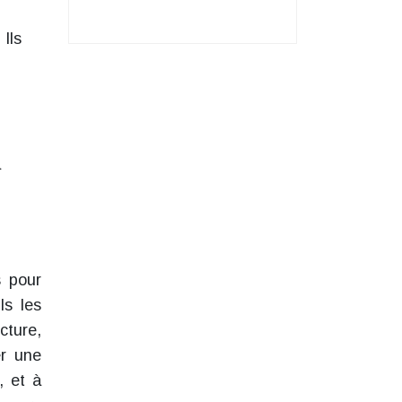
 Ils
a
s pour
ls les
cture,
er une
, et à