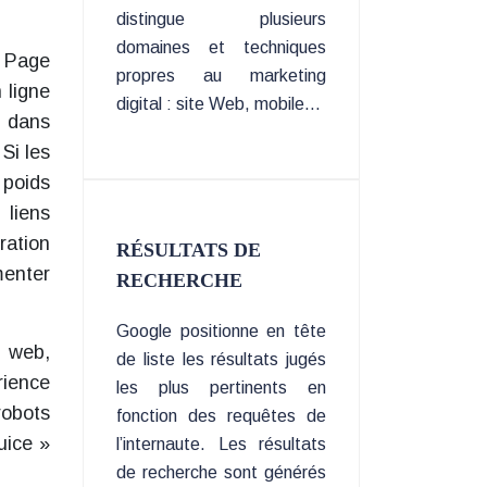
distingue plusieurs
domaines et techniques
e Page
propres au marketing
 ligne
digital : site Web, mobile…
t dans
Si les
 poids
 liens
ration
RÉSULTATS DE
menter
RECHERCHE
Google positionne en tête
e web,
de liste les résultats jugés
rience
les plus pertinents en
robots
fonction des requêtes de
uice »
l’internaute. Les résultats
de recherche sont générés