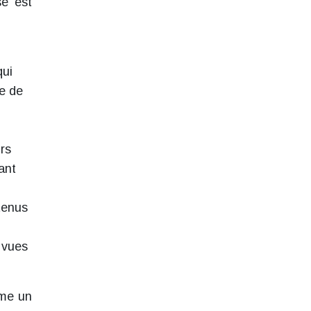
sé est
qui
ne de
urs
ant
ntenus
 vues
mme un