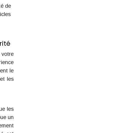
té de
icles
rité
 votre
rience
ent le
et les
ue les
oue un
nement