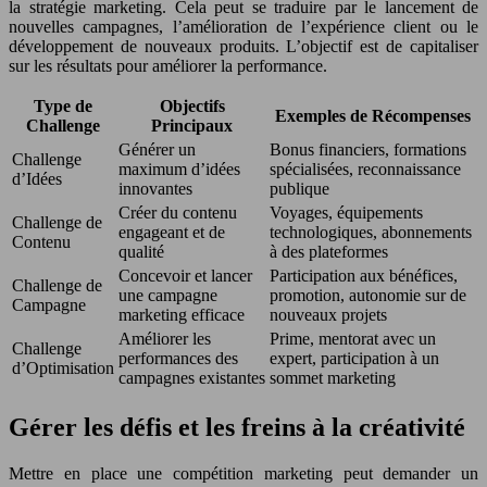
la stratégie marketing. Cela peut se traduire par le lancement de
nouvelles campagnes, l’amélioration de l’expérience client ou le
développement de nouveaux produits. L’objectif est de capitaliser
sur les résultats pour améliorer la performance.
Type de
Objectifs
Exemples de Récompenses
Challenge
Principaux
Générer un
Bonus financiers, formations
Challenge
maximum d’idées
spécialisées, reconnaissance
d’Idées
innovantes
publique
Créer du contenu
Voyages, équipements
Challenge de
engageant et de
technologiques, abonnements
Contenu
qualité
à des plateformes
Concevoir et lancer
Participation aux bénéfices,
Challenge de
une campagne
promotion, autonomie sur de
Campagne
marketing efficace
nouveaux projets
Améliorer les
Prime, mentorat avec un
Challenge
performances des
expert, participation à un
d’Optimisation
campagnes existantes
sommet marketing
Gérer les défis et les freins à la créativité
Mettre en place une compétition marketing peut demander un