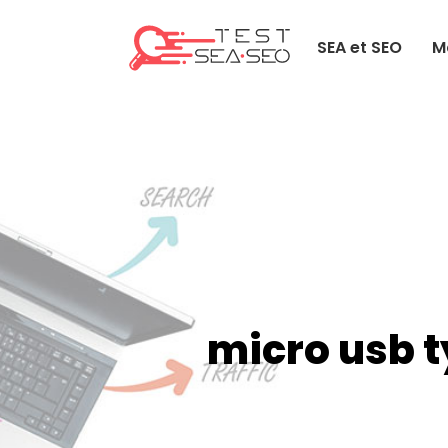
SEA et SEO
M
micro usb t