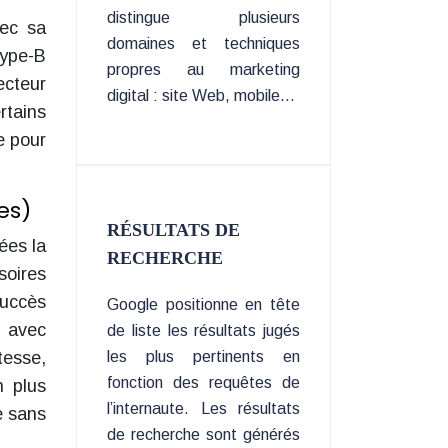
distingue plusieurs
vec sa
domaines et techniques
Type-B
propres au marketing
ecteur
digital : site Web, mobile…
rtains
e pour
es)
RÉSULTATS DE
ées la
RECHERCHE
oires
succès
Google positionne en tête
, avec
de liste les résultats jugés
tesse,
les plus pertinents en
fonction des requêtes de
n plus
l’internaute. Les résultats
e sans
de recherche sont générés