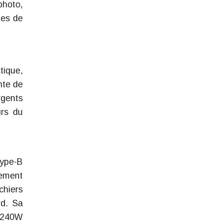
photo,
les de
tique,
nte de
rgents
urs du
Type-B
lement
chiers
rd. Sa
e 240W