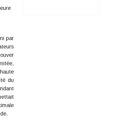
leure
ni par
ateurs
rouver
mitée,
 haute
ité du
endant
ettait
ximale
ide.