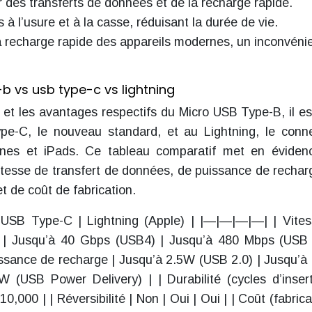
ur des transferts de données et de la recharge rapide.
s à l’usure et à la casse, réduisant la durée de vie.
a recharge rapide des appareils modernes, un inconvéni
b vs usb type-c vs lightning
 et les avantages respectifs du Micro USB Type-B, il est
pe-C, le nouveau standard, et au Lightning, le conn
Phones et iPads. Ce tableau comparatif met en éviden
vitesse de transfert de données, de puissance de rechar
et de coût de fabrication.
| USB Type-C | Lightning (Apple) | |—|—|—|—| | Vite
) | Jusqu’à 40 Gbps (USB4) | Jusqu’à 480 Mbps (USB 
issance de recharge | Jusqu’à 2.5W (USB 2.0) | Jusqu’
 (USB Power Delivery) | | Durabilité (cycles d’insert
,000 | | Réversibilité | Non | Oui | Oui | | Coût (fabrica