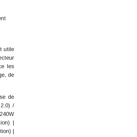
ent
 utile
ecteur
ce les
ge, de
sse de
2.0) /
à 240W
ion) |
tion) |