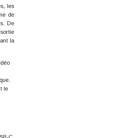
s, les
ème de
rs. De
sortie
ant la
idéo
ique.
t le
USB-C.