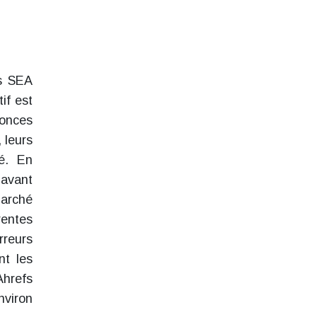
es SEA
if est
nonces
 leurs
té. En
 avant
marché
rentes
rreurs
nt les
Ahrefs
nviron