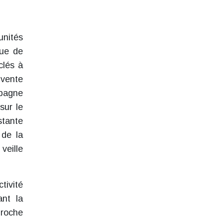
unités
que de
clés à
 vente
mpagne
sur le
stante
 de la
veille
tivité
ant la
proche