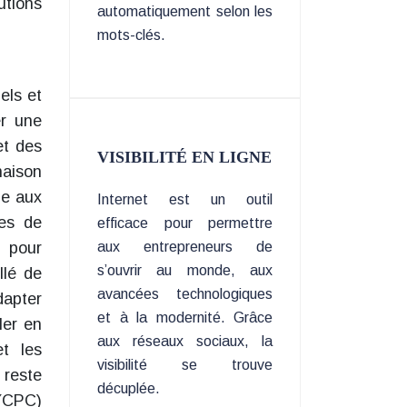
utions
automatiquement selon les
mots-clés.
els et
er une
et des
VISIBILITÉ EN LIGNE
naison
le aux
Internet est un outil
mes de
efficace pour permettre
e pour
aux entrepreneurs de
s’ouvrir au monde, aux
llé de
avancées technologiques
dapter
et à la modernité. Grâce
ler en
aux réseaux sociaux, la
t les
visibilité se trouve
 reste
décuplée.
 (CPC)