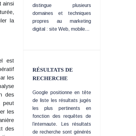
 ainsi
distingue plusieurs
turée,
domaines et techniques
ler la
propres au marketing
digital : site Web, mobile…
l est
ératif
RÉSULTATS DE
ar les
RECHERCHE
nalyse
Google positionne en tête
on des
de liste les résultats jugés
t peut
les plus pertinents en
er les
fonction des requêtes de
anière
l’internaute. Les résultats
ct des
de recherche sont générés