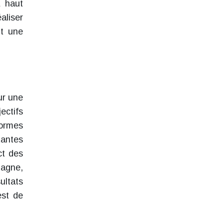
à haut
aliser
nt une
ur une
ectifs
ormes
tantes
ct des
pagne,
ultats
est de