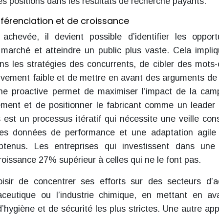
s positions dans les résultats de recherche payants.
fférenciation et de croissance
chevée, il devient possible d’identifier les opport
e marché et atteindre un public plus vaste. Cela impli
ns les stratégies des concurrents, de cibler des mots-
tivement faible et de mettre en avant des arguments de
he proactive permet de maximiser l’impact de la ca
sement et de positionner le fabricant comme un leader 
s est un processus itératif qui nécessite une veille con
es données de performance et une adaptation agile
btenus. Les entreprises qui investissent dans une 
croissance 27% supérieur à celles qui ne le font pas.
isir de concentrer ses efforts sur des secteurs d’ac
maceutique ou l’industrie chimique, en mettant en av
hygiène et de sécurité les plus strictes. Une autre ap