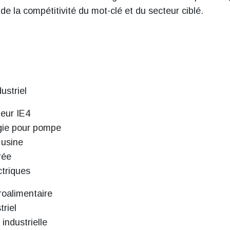
de la compétitivité du mot-clé et du secteur ciblé.
ustriel
eur IE4
gie pour pompe
 usine
rée
ctriques
roalimentaire
riel
industrielle