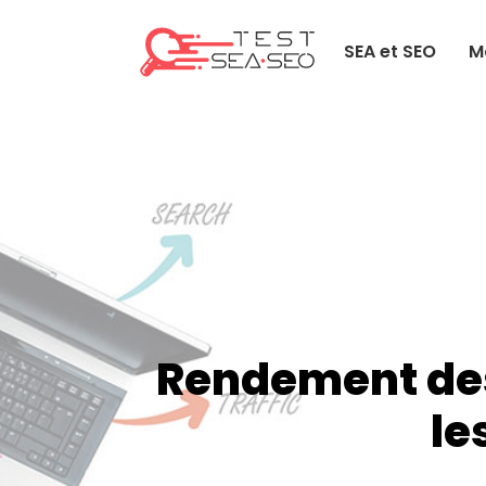
SEA et SEO
M
Rendement des 
le