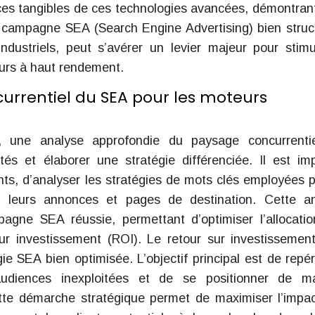
es tangibles de ces technologies avancées, démontrant
ne campagne SEA (Search Engine Advertising) bien struc
ndustriels, peut s’avérer un levier majeur pour stimu
urs à haut rendement.
rrentiel du SEA pour les moteurs
une analyse approfondie du paysage concurrentie
ités et élaborer une stratégie différenciée. Il est imp
nents, d’analyser les stratégies de mots clés employées p
 de leurs annonces et pages de destination. Cette a
agne SEA réussie, permettant d’optimiser l’allocati
ur investissement (ROI). Le retour sur investissemen
e SEA bien optimisée. L’objectif principal est de repér
audiences inexploitées et de se positionner de m
tte démarche stratégique permet de maximiser l’impa