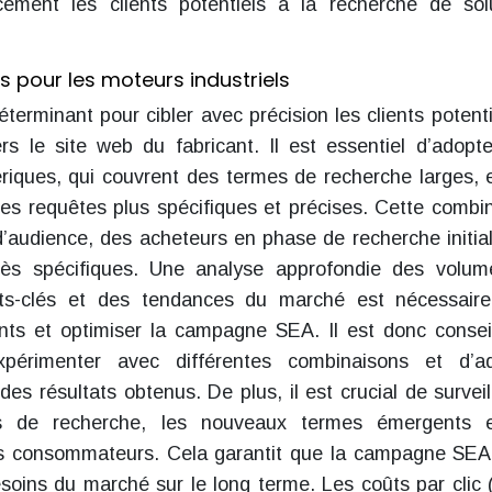
acement les clients potentiels à la recherche de sol
 pour les moteurs industriels
terminant pour cibler avec précision les clients potenti
rs le site web du fabricant. Il est essentiel d’adopt
iques, qui couvrent des termes de recherche larges, 
des requêtes plus spécifiques et précises. Cette combi
d’audience, des acheteurs en phase de recherche initia
très spécifiques. Une analyse approfondie des volu
ots-clés et des tendances du marché est nécessair
ents et optimiser la campagne SEA. Il est donc consei
’expérimenter avec différentes combinaisons et d’a
des résultats obtenus. De plus, il est crucial de surveil
es de recherche, les nouveaux termes émergents e
 consommateurs. Cela garantit que la campagne SEA
besoins du marché sur le long terme. Les coûts par clic