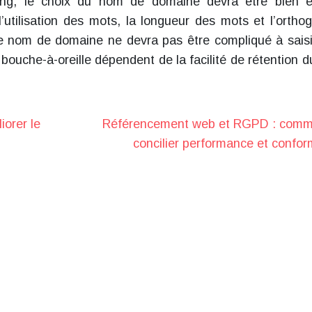
ng, le choix du nom de domaine devra être bien é
’utilisation des mots, la longueur des mots et l’ortho
 Le nom de domaine ne devra pas être compliqué à saisi
 bouche-à-oreille dépendent de la facilité de rétention 
iorer le
Référencement web et RGPD : comm
concilier performance et confor