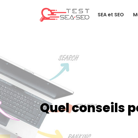
SEA et SEO
M
Quel conseils 