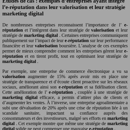
Etudes de cas : exemples d’entreprises ayant intégré
l’e-réputation dans leur valorisation et leur stratégie
marketing digital
De nombreuses entreprises reconnaissent l’importance de l’
e-
réputation
et l’intègrent dans leur stratégie de
valorisation
et leur
stratégie de
marketing digital
. Certaines entreprises communiquent
publiquement sur l’impact de leur
e-réputation
sur leur performance
financière et leur
valorisation
boursière. L’analyse de ces exemples
permet de mieux comprendre comment les entreprises gèrent leur
e-
réputation
et en tirent profit, tout en optimisant leur stratégie de
marketing digital
.
Par exemple, une entreprise de commerce électronique a vu sa
valorisation
augmenter de 15% après avoir mis en place une
stratégie de transparence et d’écoute client proactive sur les réseaux
sociaux, améliorant ainsi son
e-réputation
et sa fidélisation client.
Cette amélioration de l’
e-réputation
, couplée à une stratégie de
marketing digital
efficace, a permis d’attirer plus de clients et
d’augmenter les ventes. À l’inverse, une entreprise agroalimentaire a
subi une dévaluation de 20% après une crise de réputation liée à un
scandale sanitaire, impactant sa confiance auprès des
consommateurs et des investisseurs, malgré ses efforts en
marketing
digital
. Cet exemple montre que même une stratégie de
marketing
digital
solide ne peut compenser une mauvaise
e-réputation
.