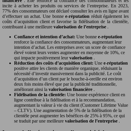
financière
. Elle renforce la confiance des consommateurs et les
incite à acheter les produits ou services de l’entreprise. En 2023,
77% des consommateurs ont déclaré consulter les avis en ligne avant
d’effectuer un achat. Une bonne
e-réputation
réduit également les
coûts d’acquisition client et favorise la fidélisation de la clientèle,
contribuant à une meilleure
valorisation de l’entreprise
.
Confiance et intention d’achat:
Une bonne
e-réputation
renforce la confiance des consommateurs, augmentant leur
intention d’achat. Les entreprises avec un score de confiance
élevé voient leurs ventes augmenter en moyenne de 10%, ce
qui impacte positivement leur
valorisation
.
Réduction des coûts d’acquisition client:
Une
e-réputation
positive attire les clients de manière organique, réduisant la
nécessité d’investir massivement dans la publicité. Le coût
d’acquisition d’un client par le bouche-à-oreille est environ
deux fois moins élevé que par la publicité traditionnelle,
améliorant ainsi la
valorisation financière
.
Fidélisation de la clientèle:
Une bonne expérience client en
ligne contribue à la fidélisation et à la recommandation,
augmentant la valeur à vie du client (Customer Lifetime Value
– CLTV). Une augmentation de 5% de la fidélisation de la
clientèle peut augmenter les bénéfices de 25% à 95%, ce qui
se traduit par une meilleure
valorisation de l’entreprise
.