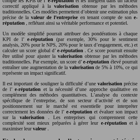
compte les KPIs de l’
e-réputation
et les intègrent dans un facteur
correctif appliqué à la
valorisation
obtenue par les méthodes
traditionnelles. Ces modèles permettent d’obtenir une estimation plus
précise de la
valeur de l’entreprise
en tenant compte de son
e-
réputation
, reflétant ainsi sa véritable performance et potentiel.
Un modèle simplifié pourrait attribuer des pondérations à chaque
KPI de l’
e-réputation
(par exemple, 30% pour le sentiment
analysis, 20% pour le NPS, 20% pour le taux d’engagement, etc.) et
calculer un score global d’
e-réputation
. Ce score pourrait ensuite
être utilisé pour ajuster la
valorisation
obtenue par les méthodes
traditionnelles. Par exemple, un score d’
e-réputation
élevé pourrait
entraîner une augmentation de la
valorisation
de 5% à 10%, ce qui
représente un impact significatif.
Il est important de souligner la difficulté d’une
valorisation
précise
de l’
e-réputation
et la nécessité d’une approche qualitative en
complément des méthodes quantitatives. L’analyse du contexte
spécifique de l’entreprise, de son secteur d’activité et de son
positionnement sur le marché est essentielle pour interpréter
correctement les données de l’
e-réputation
et évaluer son impact
sur la
valorisation
. Les entreprises qui comprennent cette
complexité sont mieux préparées à gérer leur
e-réputation
et à
maximiser leur
valeur
.