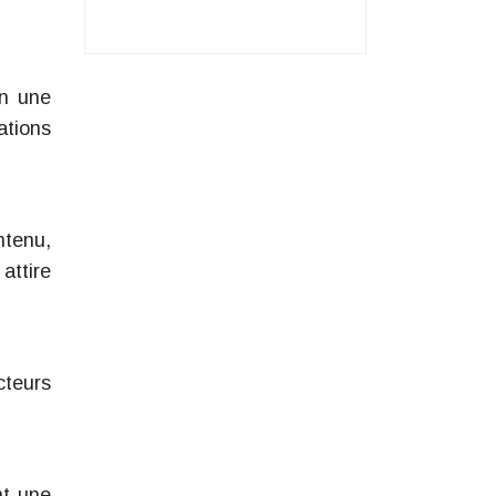
en une
ations
ntenu,
attire
cteurs
nt une