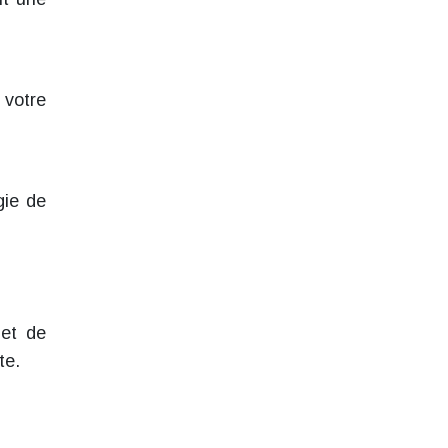
 votre
gie de
 et de
te.