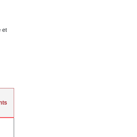
 et
nts