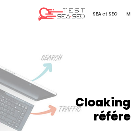
SEA et SEO
M
Cloaking
référe