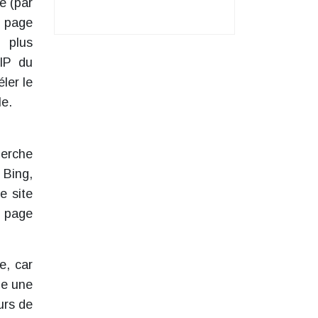
e (par
e page
e plus
’IP du
ler le
le.
herche
 Bing,
e site
e page
e, car
me une
urs de