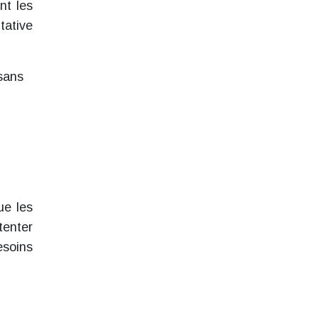
nt les
ntative
 sans
ue les
tenter
esoins