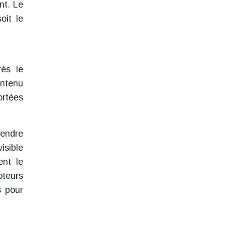
nt. Le
oit le
rès le
ontenu
ortées
rendre
isible
ent le
oteurs
s pour