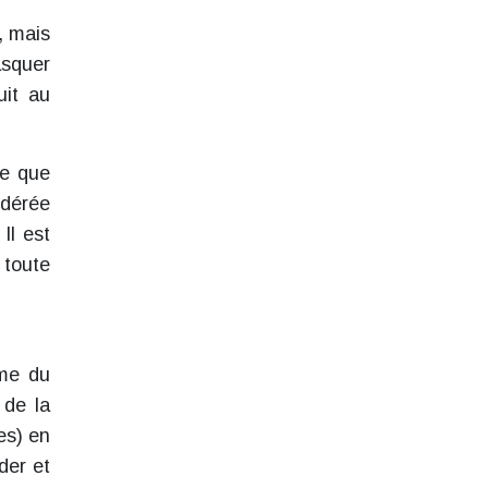
, mais
asquer
uit au
ce que
idérée
Il est
 toute
mme du
 de la
es) en
der et