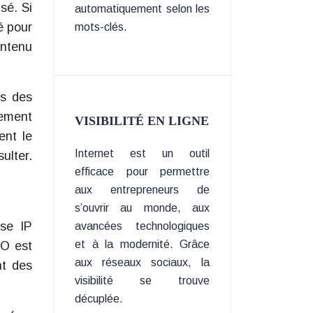
isé. Si
automatiquement selon les
é pour
mots-clés.
ontenu
ts des
lement
VISIBILITÉ EN LIGNE
ent le
Internet est un outil
ulter.
efficace pour permettre
aux entrepreneurs de
s’ouvrir au monde, aux
sse IP
avancées technologiques
et à la modernité. Grâce
EO est
aux réseaux sociaux, la
nt des
visibilité se trouve
décuplée.