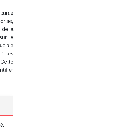
source
prise,
 de la
sur le
uciale
 à ces
 Cette
tifier
té,