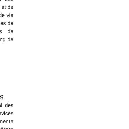
 et de
de vie
ées de
tés de
ing de
ng
al des
rvices
gmente