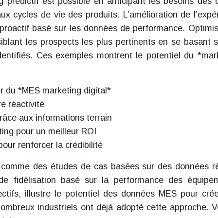
prédictif est possible en anticipant les besoins des c
 cycles de vie des produits. L’amélioration de l’expé
rt proactif basé sur les données de performance. Optimis
blant les prospects les plus pertinents en se basant s
dentifiés. Ces exemples montrent le potentiel du *mar
er du *MES marketing digital*
e réactivité
grâce aux informations terrain
ing pour un meilleur ROI
ur renforcer la crédibilité
, comme des études de cas basées sur des données ré
 de fidélisation basé sur la performance des équipe
ectifs, illustre le potentiel des données MES pour cré
e nombreux industriels ont déjà adopté cette approche. 