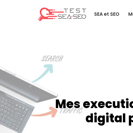
SEA et SEO
M
Mes executio
digital