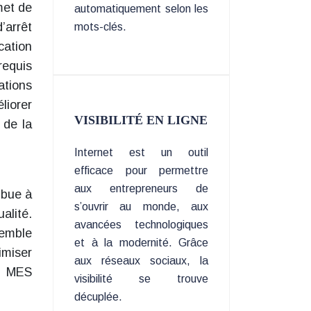
met de
automatiquement selon les
’arrêt
mots-clés.
cation
requis
ations
liorer
VISIBILITÉ EN LIGNE
 de la
Internet est un outil
efficace pour permettre
aux entrepreneurs de
ribue à
s’ouvrir au monde, aux
alité.
avancées technologiques
semble
et à la modernité. Grâce
imiser
aux réseaux sociaux, la
le MES
visibilité se trouve
décuplée.