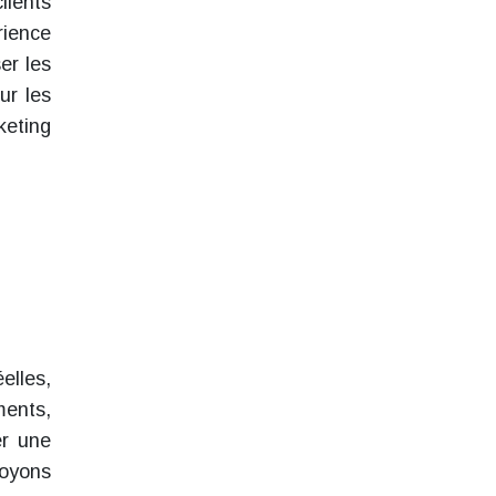
lients
rience
er les
ur les
keting
elles,
ments,
er une
Voyons