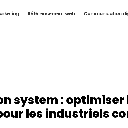
arketing
Référencement web
Communication dig
n system : optimiser
 pour les industriels c