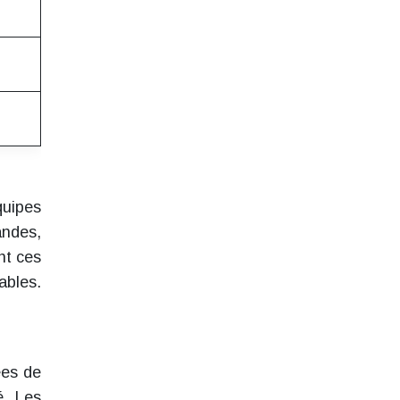
quipes
andes,
nt ces
ables.
ées de
é. Les