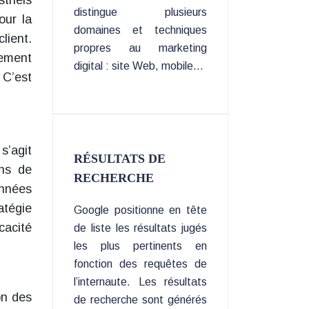
triels
distingue plusieurs
our la
domaines et techniques
lient.
propres au marketing
nement
digital : site Web, mobile…
 C’est
s’agit
RÉSULTATS DE
ons de
RECHERCHE
onnées
atégie
Google positionne en tête
cacité
de liste les résultats jugés
les plus pertinents en
fonction des requêtes de
l’internaute. Les résultats
on des
de recherche sont générés