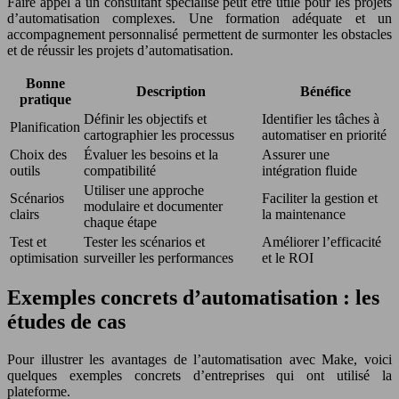
Faire appel à un consultant spécialisé peut être utile pour les projets
d’automatisation complexes. Une formation adéquate et un
accompagnement personnalisé permettent de surmonter les obstacles
et de réussir les projets d’automatisation.
Bonne
Description
Bénéfice
pratique
Définir les objectifs et
Identifier les tâches à
Planification
cartographier les processus
automatiser en priorité
Choix des
Évaluer les besoins et la
Assurer une
outils
compatibilité
intégration fluide
Utiliser une approche
Scénarios
Faciliter la gestion et
modulaire et documenter
clairs
la maintenance
chaque étape
Test et
Tester les scénarios et
Améliorer l’efficacité
optimisation
surveiller les performances
et le ROI
Exemples concrets d’automatisation : les
études de cas
Pour illustrer les avantages de l’automatisation avec Make, voici
quelques exemples concrets d’entreprises qui ont utilisé la
plateforme.