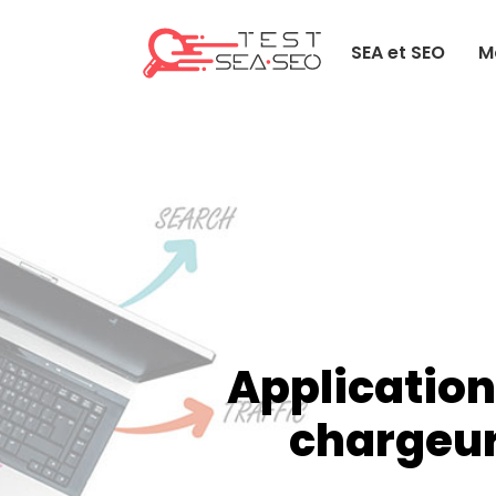
SEA et SEO
M
Application
chargeur