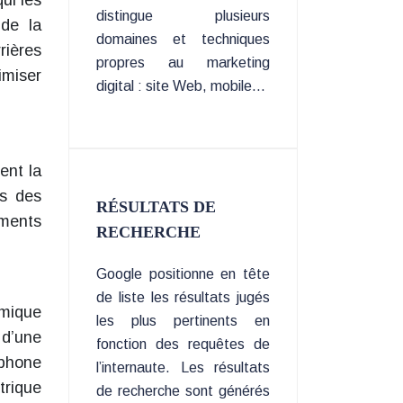
ui les
distingue plusieurs
 de la
domaines et techniques
rières
propres au marketing
imiser
digital : site Web, mobile…
ent la
es des
RÉSULTATS DE
ements
RECHERCHE
Google positionne en tête
de liste les résultats jugés
imique
les plus pertinents en
 d’une
fonction des requêtes de
éphone
l’internaute. Les résultats
trique
de recherche sont générés