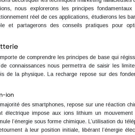
ons décortiquer les techniques marketing fallacieuses q
tions, nous explorerons les principes fondamentaux
ctionnement réel de ces applications, étudierons les bar
ble et partagerons des conseils pratiques pour opt
terie
l importe de comprendre les principes de base qui régiss
de connaissances nous permettra de saisir les limit
 lois de la physique. La recharge repose sur des fond
um-ion
a majorité des smartphones, repose sur une réaction ch
ant électrique impose aux ions lithium un mouvement
mule l’énergie sous forme chimique. L’utilisation du tél
tournent à leur position initiale, libérant l’énergie élec