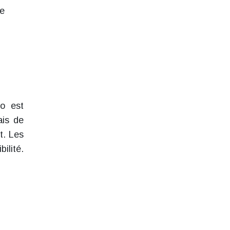
de
bo est
ais de
t. Les
ilité.