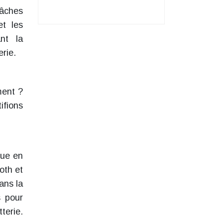
tâches
et les
ant la
rie.
ment ?
ifions
que en
oth et
ans la
s pour
terie.