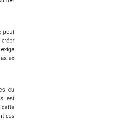
ourner
e peut
 créer
 exige
pas ex
res ou
es est
 cette
nt ces