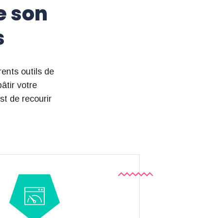
e son
s
rents outils de
bâtir votre
t de recourir
Internet.
performances des pages