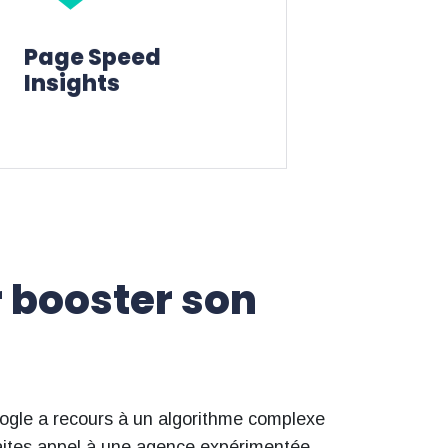
Utiliser un outil pour améliorer les
pages
Page Speed ​​
chargement de vos
Insights
Booster le
r booster son
oogle a recours à un algorithme complexe
 Faites appel à une agence expérimentée