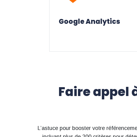
Apprenez mieux vos clients
entreprise
Google Analytics
pour votre
Outils d’analyse
Faire appel 
L’astuce pour booster votre référenceme
incluant plus de 200 critères pour dét