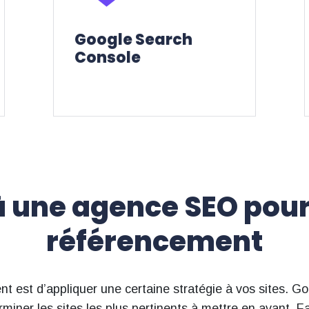
Google Search Console fournit
trafic
Google Search
performances et le
Console
Mesurer les
à une agence SEO pou
référencement
nt est d’appliquer une certaine stratégie à vos sites. G
erminer les sites les plus pertinents à mettre en avant.