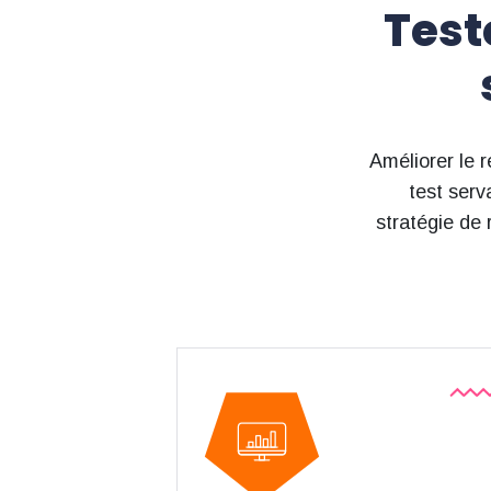
Test
Améliorer le r
test serva
stratégie de
Analytics.
grâce aux outils de Google